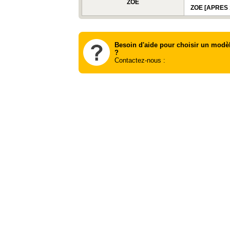
ZOE
ZOE [APRES 
Besoin d'aide pour choisir un modè
?
Contactez-nous :