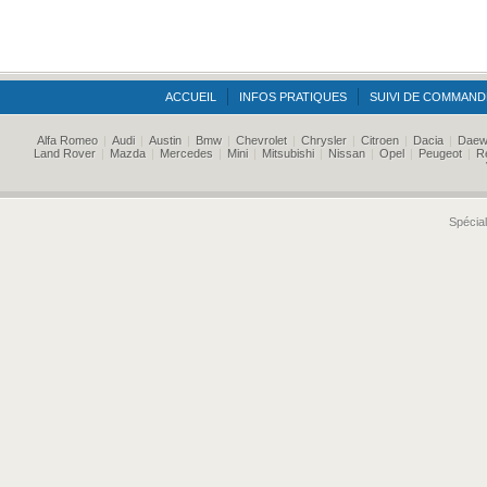
ACCUEIL
INFOS PRATIQUES
SUIVI DE COMMAND
Alfa Romeo
|
Audi
|
Austin
|
Bmw
|
Chevrolet
|
Chrysler
|
Citroen
|
Dacia
|
Daew
Land Rover
|
Mazda
|
Mercedes
|
Mini
|
Mitsubishi
|
Nissan
|
Opel
|
Peugeot
|
R
Spécial