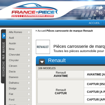
ACCUEIL
Accueil
Pièces carrosserie de marque Renault
Alfa Romeo
Audi
Austin
Pièces carrosserie de mar
Bmw
Toutes les pièces automobile pour
Chevrolet
Renault
Chrysler
Citroen
106 MODELES
Dacia
Renault
AVANTIME [A
AVANTIME
Daewoo
Daihatsu
CAPTUR [05/
Dodge
Renault
CAPTUR [A P
CAPTUR
Fiat
CAPTUR [APR
Ford