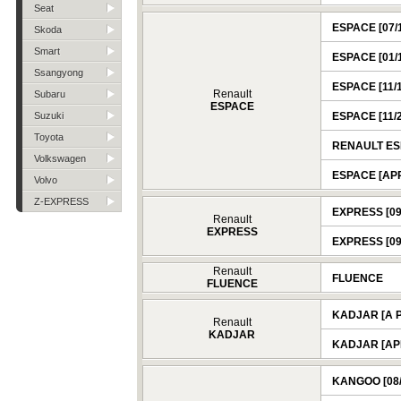
Seat
ESPACE [07/1
Skoda
Smart
ESPACE [01/1
Ssangyong
ESPACE [11/1
Renault
Subaru
ESPACE
Suzuki
ESPACE [11/2
Toyota
RENAULT ESP
Volkswagen
ESPACE [APR
Volvo
Z-EXPRESS
EXPRESS [09/
Renault
EXPRESS
EXPRESS [09/
Renault
FLUENCE
FLUENCE
KADJAR [A P
Renault
KADJAR
KADJAR [APR
KANGOO [08/1