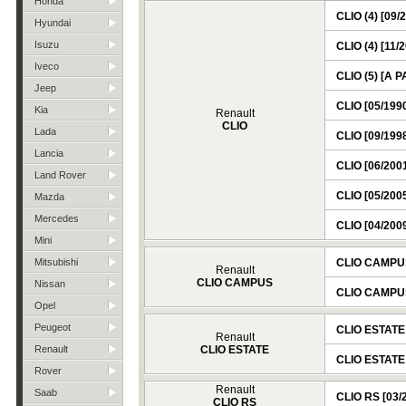
Honda
CLIO (4) [09/
Hyundai
Isuzu
CLIO (4) [11/
Iveco
CLIO (5) [A 
Jeep
CLIO [05/1990
Kia
Renault
CLIO
Lada
CLIO [09/1998
Lancia
CLIO [06/2001
Land Rover
CLIO [05/2005
Mazda
Mercedes
CLIO [04/2009
Mini
Mitsubishi
CLIO CAMPUS 
Renault
CLIO CAMPUS
Nissan
CLIO CAMPUS
Opel
Peugeot
CLIO ESTATE 
Renault
Renault
CLIO ESTATE
CLIO ESTATE 
Rover
Renault
Saab
CLIO RS [03/2
CLIO RS